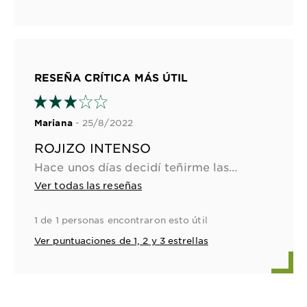
RESEÑA CRÍTICA MÁS ÚTIL
- 25/8/2022
Mariana
ROJIZO INTENSO
Hace unos días decidí teñirme las puntas para hacer una especie de "degradé" en mi cabello castaño y puntas rojizas. Utilicé ésta tintura y, si bien no me quedó un color súper notorio (debido también a que mi tono de pelo es bastante oscuro y no realicé ninguna decoloración antes), me quedé conforme con el resultado porque es un color sutil y me dió un lindo cambio de look. Lo más lindo de la tintura es el aroma, contiene aceite de flores, que además de tener un hermoso olor te cuida el cabello!
Ver todas las reseñas
1 de 1 personas encontraron esto útil
Ver puntuaciones de 1, 2 y 3 estrellas