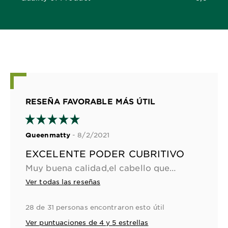
5,0 out of 5 stars
RESEÑA FAVORABLE MÁS ÚTIL
- 8/2/2021
Queenmatty
EXCELENTE PODER CUBRITIVO
Muy buena calidad,el cabello quedó brillante, mi color natural es oscuro y aún asi tomó muy bien el reflejo rojizo, canas cubiertas al 100%
Ver todas las reseñas
28 de 31 personas encontraron esto útil
Ver puntuaciones de 4 y 5 estrellas