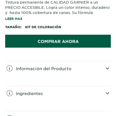
Tintura permanente de CALIDAD GARNIER a un
PRECIO ACCESIBLE. Logra un color intenso, duradero
y hasta 100% cobertura de canas. Su fórmula
enriquecida con aceites de flores y pigmentos
LEER MAS
intensos hidrata profundamente el cabello, logrando
TAMAÑO
KIT DE COLORACIÓN
un 2X brillo efecto espejo deslumbrante y disfruta de
hasta 10 semanas de color intenso con un agradable
perfume floral
COMPRAR AHORA
Información del Producto
CLOSE SUBPANEL
Ingredientes
CLOSE SUBPANEL