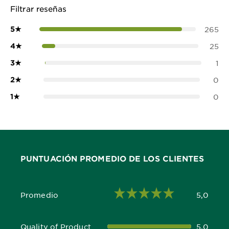
Filtrar reseñas
5
★
265
4
★
25
3
★
1
2
★
0
1
★
0
PUNTUACIÓN PROMEDIO DE LOS CLIENTES
Promedio
5,0
5,0 out of 5 stars
Quality of Product
5,0