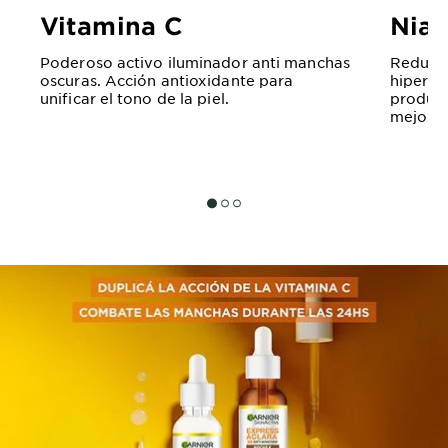
Vitamina C
Nia
Poderoso activo iluminador anti manchas
Reduce 
oscuras. Acción antioxidante para
hiperpi
unificar el tono de la piel.
producc
mejora l
SLIDE 1
SLIDE 2
SLIDE 3