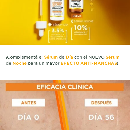
¡
Complementá
el
de
con el NUEVO
Sérum
Día
Sérum
de
para un mayor
!
Noche
EFECTO ANTI-MANCHAS