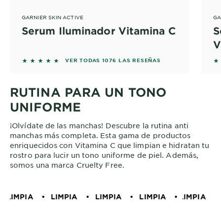
GARNIER SKIN ACTIVE
GA
Serum Iluminador Vitamina C
S
V
5 out of 5 stars based on reviews
5 
VER TODAS 1076 LAS RESEÑAS
RUTINA PARA UN TONO
UNIFORME
¡Olvídate de las manchas! Descubre la rutina anti
manchas más completa. Esta gama de productos
enriquecidos con Vitamina C que limpian e hidratan tu
rostro para lucir un tono uniforme de piel. Además,
somos una marca Cruelty Free.
LIMPIA
•
LIMPIA
•
LIMPIA
•
LIMPIA
•
LIMPIA
LIMPIA
•
•
L