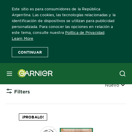
Este sitio es para consumidores de la República
Argentina. Las cookies, las tecnologías relacionadas y la
identificación de dispositivos se utilizan para publicidad
personalizada. Para conocer las opciones en relación a
Home
Nutrisse
este tema, consulte nuestra
Política de Privacidad
.
Learn More
Tintura para el pelo Nutrisse
CONTINUAR
Conocé la gama de tinturas Nutrisse.
MENÚ
Ordenar
Nuevo
Filters
CLOSE 
¡PROBALO!