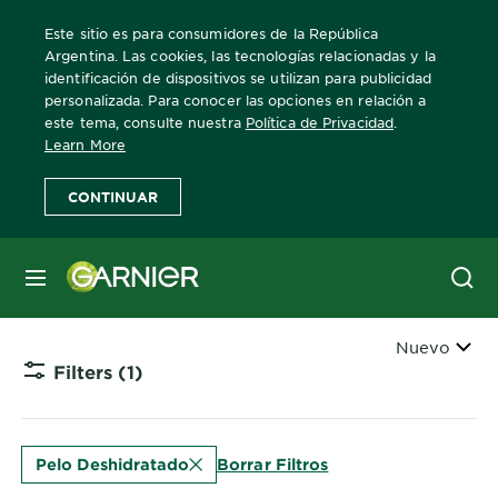
Este sitio es para consumidores de la República
Argentina. Las cookies, las tecnologías relacionadas y la
identificación de dispositivos se utilizan para publicidad
personalizada. Para conocer las opciones en relación a
Home
Fructis
este tema, consulte nuestra
Política de Privacidad
.
Learn More
Pelo Deshidratado
CONTINUAR
Conocé la gama completa de productos para
MENÚ
el pelo Fructis.
Ordenar
Nuevo
Filters
(1)
CLOSE 
Borrar Filtros
Pelo Deshidratado