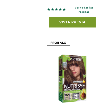
Ver todas las
5 out of 5 stars based on revie
reseñas
VISTA PREVIA
¡PROBALO!