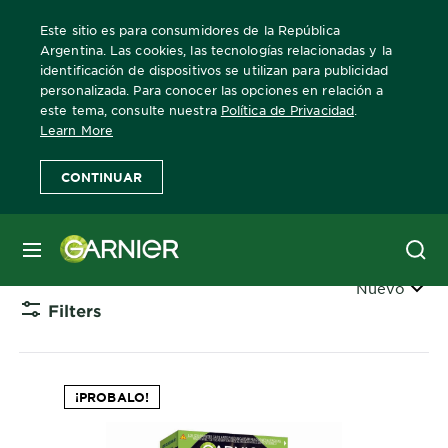
Este sitio es para consumidores de la República
Argentina. Las cookies, las tecnologías relacionadas y la
identificación de dispositivos se utilizan para publicidad
personalizada. Para conocer las opciones en relación a
Home
Cobertura-de-canas
este tema, consulte nuestra
Política de Privacidad
.
Learn More
Cobertura de Canas
CONTINUAR
Tinturas para la cobertura de canas.
MENÚ
Ordenar
Nuevo
Filters
CLOSE 
¡PROBALO!