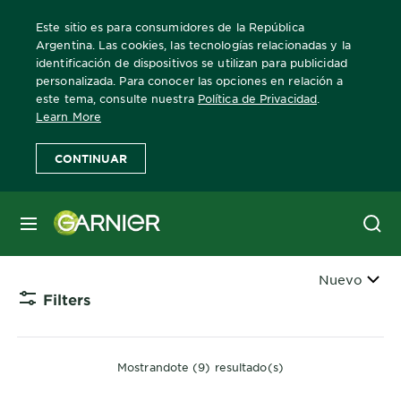
Este sitio es para consumidores de la República
Argentina. Las cookies, las tecnologías relacionadas y la
identificación de dispositivos se utilizan para publicidad
personalizada. Para conocer las opciones en relación a
Home
Limpieza
este tema, consulte nuestra
Política de Privacidad
.
Learn More
Limpieza
CONTINUAR
Conocé las soluciones de limpieza de Garnier
MENÚ
Skin Active.
Ordenar
Nuevo
Filters
CLOSE 
Mostrandote (9) resultado(s)