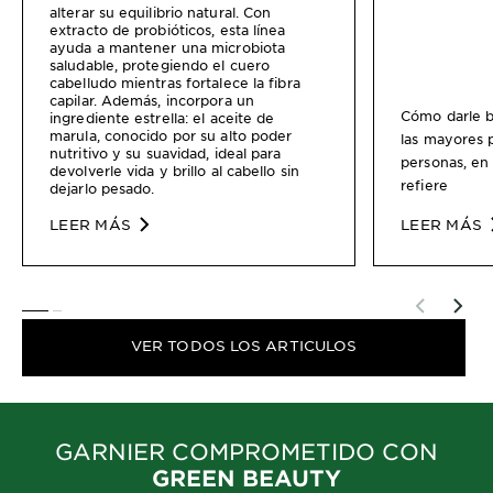
alterar su equilibrio natural. Con
extracto de probióticos, esta línea
ayuda a mantener una microbiota
saludable, protegiendo el cuero
cabelludo mientras fortalece la fibra
capilar. Además, incorpora un
Cómo darle br
ingrediente estrella: el aceite de
marula, conocido por su alto poder
las mayores
nutritivo y su suavidad, ideal para
personas, en 
devolverle vida y brillo al cabello sin
refiere
dejarlo pesado.
LEER MÁS
LEER MÁS
SLIDE 1
SLIDE 2
VER TODOS LOS ARTICULOS
GARNIER COMPROMETIDO CON
GREEN BEAUTY