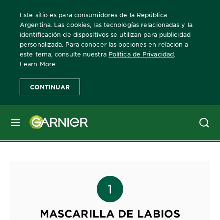
Este sitio es para consumidores de la República
Argentina. Las cookies, las tecnologías relacionadas y la
identificación de dispositivos se utilizan para publicidad
personalizada. Para conocer las opciones en relación a
Home
Skin Active
este tema, consulte nuestra
Política de Privacidad
.
Learn More
Mascarillas de Labios: Dale a
CONTINUAR
tus labios el cuidado que se
merecen
MENÚ
MASCARILLA DE LABIOS