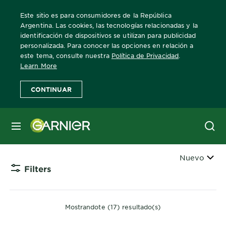
Este sitio es para consumidores de la República
Argentina. Las cookies, las tecnologías relacionadas y la
identificación de dispositivos se utilizan para publicidad
personalizada. Para conocer las opciones en relación a
Home
Acondicionador
este tema, consulte nuestra
Política de Privacidad
.
Learn More
Acondicionadores para pelo
CONTINUAR
Gama de acondicionadores Fructis para tu
MENÚ
pelo.
Ordenar
Nuevo
Filters
CLOSE 
Mostrandote (17) resultado(s)