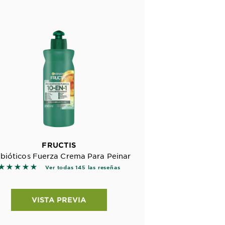
FRUCTIS
bióticos Fuerza Crema Para Peinar
5 out of 5 stars based on reviews
Ver todas 145 las reseñas
VISTA PREVIA