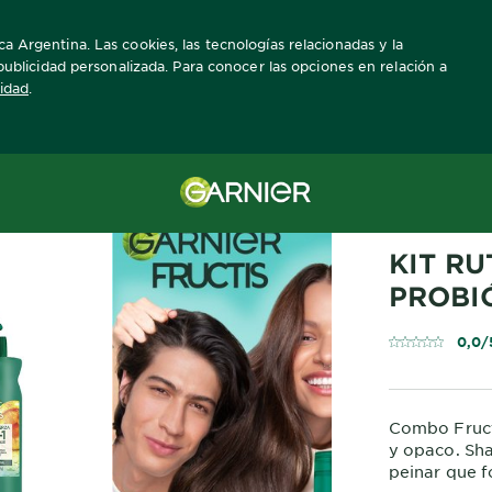
a Argentina. Las cookies, las tecnologías relacionadas y la
a publicidad personalizada. Para conocer las opciones en relación a
cidad
.
FRUCTIS
KIT RU
PROBI
0,0/
Combo Fructi
y opaco. Sh
peinar que f