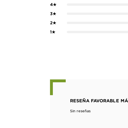
4
★
3
★
2
★
1
★
RESEÑA FAVORABLE MÁ
Sin reseñas