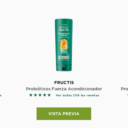
FRUCTIS
Probióticos Fuerza Acondicionador
Pro
ews
5 out of 5 stars based on reviews
as
Ver todas 258 las reseñas
VISTA PREVIA