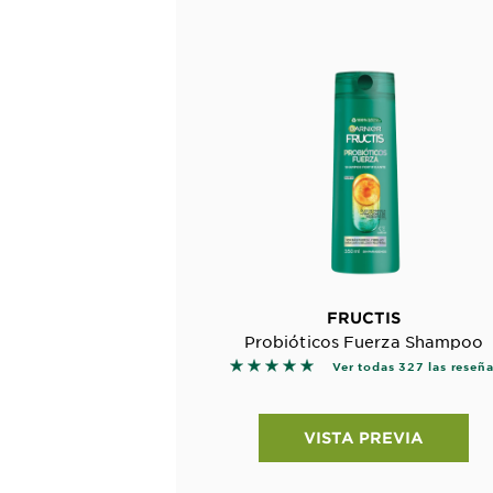
FRUCTIS
Probióticos Fuerza Shampoo
5 out of 5 stars based on revi
Ver todas 327 las reseñ
VISTA PREVIA