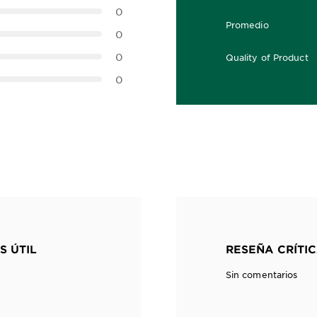
0
Promedio
0,0 out of 5 stars
0
0
Quality of Product
0,0 out of 5 stars
0
S ÚTIL
RESEÑA CRÍTIC
Sin comentarios