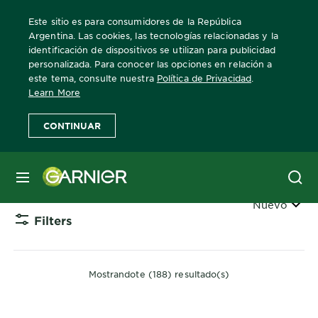
Este sitio es para consumidores de la República
Argentina. Las cookies, las tecnologías relacionadas y la
identificación de dispositivos se utilizan para publicidad
personalizada. Para conocer las opciones en relación a
Home
Oleo
este tema, consulte nuestra
Política de Privacidad
.
Learn More
Oleos
CONTINUAR
Oleos Fructis
MENÚ
Ordenar
Nuevo
Filters
CLOSE 
Mostrandote (188) resultado(s)