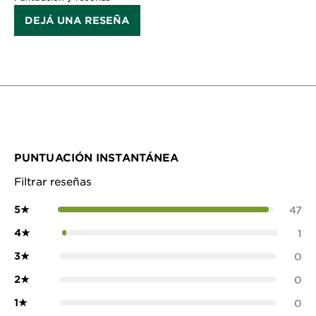
DEJÁ UNA RESEÑA
PUNTUACIÓN INSTANTÁNEA
Filtrar reseñas
5
★
47
4
★
1
3
★
0
2
★
0
1
★
0