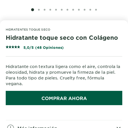
SLIDE 1
SLIDE 2
SLIDE 3
SLIDE 4
SLIDE 5
SLIDE 6
SLIDE 7
SLIDE 8
SLIDE 9
SLIDE 10
SLIDE 11
SLIDE 12
HIDRATENTES TOQUE SECO
Hidratante toque seco con Colágeno
5,0/5 (48 Opiniones)
Hidratante con textura ligera como el aire, controla la
oleosidad, hidrata y promueve la firmeza de la piel.
Para todo tipo de pieles. Cruelty free, fórmula
vegana.
COMPRAR AHORA
Más información