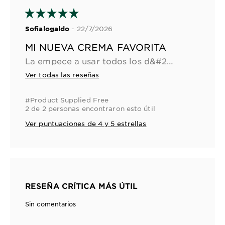
- 22/7/2026
Sofialogaldo
MI NUEVA CREMA FAVORITA
La empece a usar todos los d&#237;as, y me encanto para mi piel que es mixta y no me deja una sensaci&#243;n oleosa ni pesada, me ayuda a tener la piel m&#225;s firme y amooo
Ver todas las reseñas
#Product Supplied Free
2 de 2 personas encontraron esto útil
Ver puntuaciones de 4 y 5 estrellas
RESEÑA CRÍTICA MÁS ÚTIL
Sin comentarios