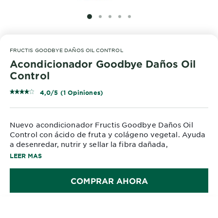
SLIDE 1
SLIDE 2
SLIDE 3
SLIDE 4
SLIDE 5
FRUCTIS GOODBYE DAÑOS OIL CONTROL
Acondicionador Goodbye Daños Oil
Control
4,0/5 (1 Opiniones)
Nuevo acondicionador Fructis Goodbye Daños Oil
Control con ácido de fruta y colágeno vegetal. Ayuda
a desenredar, nutrir y sellar la fibra dañada,
combatiendo el daño mientras controla la oleosidad
LEER MAS
sin resecar. Fórmula libre de parabenos y siliconas.
Apto para cabello dañado con raíces grasas.
COMPRAR AHORA