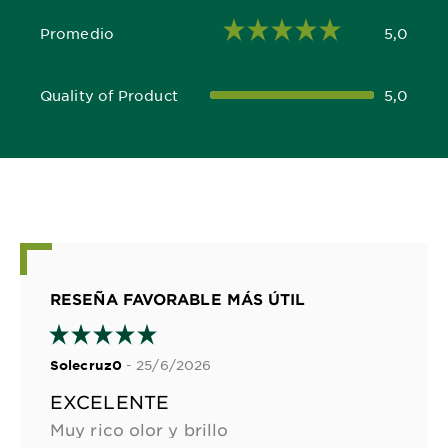
Promedio
5,0
5,0 out of 5 stars
Quality of Product
5,0
5,0 out of 5 stars
RESEÑA FAVORABLE MÁS ÚTIL
- 25/6/2026
Solecruz0
EXCELENTE
Muy rico olor y brillo