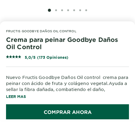
SLIDE 1
SLIDE 2
SLIDE 3
SLIDE 4
SLIDE 5
SLIDE 6
SLIDE 7
FRUCTIS GOODBYE DAÑOS OIL CONTROL
Crema para peinar Goodbye Daños
Oil Control
5,0/5 (173 Opiniones)
Nuevo Fructis Goodbye Daños Oil control crema para
peinar con ácido de fruta y colágeno vegetal.Ayuda a
sellar la fibra dañada, combatiendo el daño,
aportando suavidad e hidratación, mientras controla
LEER MAS
la oleosidad sin resecar. Nueva tecnología
transparente y ligera para peinar tu cabello sin
COMPRAR AHORA
sensación pesada, protege el cabello del quiebre y
daños UV dejando un cabello manejable y suave
durante todo el día.