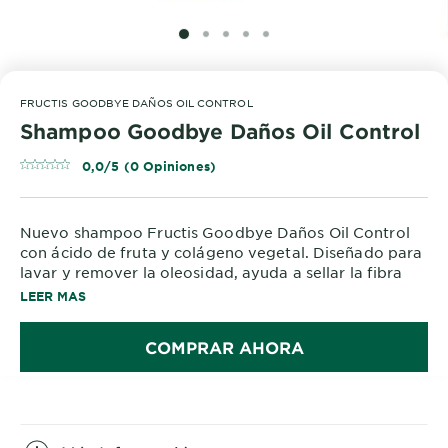
SLIDE 1
SLIDE 2
SLIDE 3
SLIDE 4
SLIDE 5
FRUCTIS GOODBYE DAÑOS OIL CONTROL
Shampoo Goodbye Daños Oil Control
0,0/5 (0 Opiniones)
Nuevo shampoo Fructis Goodbye Daños Oil Control
con ácido de fruta y colágeno vegetal. Diseñado para
lavar y remover la oleosidad, ayuda a sellar la fibra
dañada y combatir el daño, aportando suavidad e
LEER MAS
hidratación. Controla la oleosidad sin resecar. Fórmula
libre de parabenos. Apto para cabello dañado con
COMPRAR AHORA
raíces grasas.