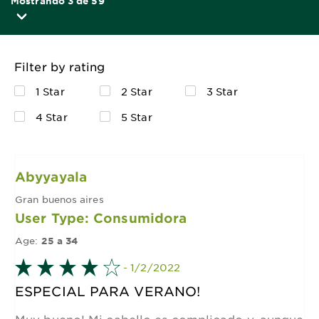
Mostrando 3 de 59
Filter by rating
1 Star
2 Star
3 Star
4 Star
5 Star
Abyyayala
Gran buenos aires
User Type: Consumidora
Age:
25 a 34
- 1/2/2022
ESPECIAL PARA VERANO!
Muy bueno! Mi cabello es complicado y, aunque