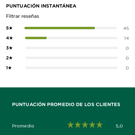
PUNTUACIÓN INSTANTÁNEA
Filtrar reseñas
5
★
45
4
★
14
3
★
0
2
★
0
1
★
0
PUNTUACIÓN PROMEDIO DE LOS CLIENTES
Promedio
5,0
5,0 out of 5 stars