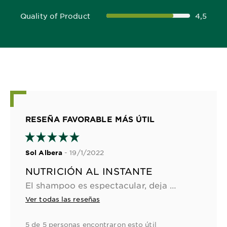
Quality of Product
4,5
4,5 out of 5 stars
RESEÑA FAVORABLE MÁS ÚTIL
- 19/1/2022
Sol Albera
NUTRICIÓN AL INSTANTE
El shampoo es espectacular, deja mi pelo súper sedoso y brilloso. Además puedo sentir como corre por mi pelo nutriendolo quedando muy suave
Ver todas las reseñas
5 de 5 personas encontraron esto útil