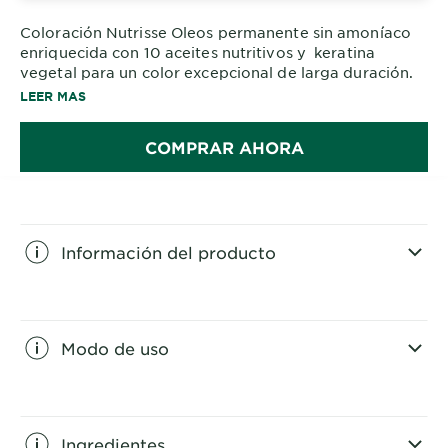
Coloración Nutrisse Oleos permanente sin amoníaco
enriquecida con 10 aceites nutritivos y keratina
vegetal para un color excepcional de larga duración.
Cabello 5 veces más fuerte y brillante.
LEER MAS
COMPRAR AHORA
Información del producto
CLOSE SUBPANEL
Modo de uso
CLOSE SUBPANEL
Ingredientes