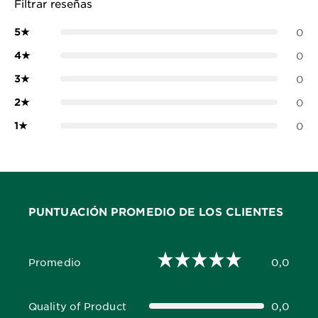
Filtrar reseñas
5
★
0
4
★
0
3
★
0
2
★
0
1
★
0
PUNTUACIÓN PROMEDIO DE LOS CLIENTES
Promedio
0,0
0,0 out of 5 stars
Quality of Product
0,0
0,0 out of 5 stars