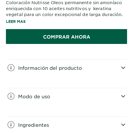
Coloración Nutrisse Oleos permanente sin amoníaco
enriquecida con 10 aceites nutritivos y keratina
vegetal para un color excepcional de larga duración.
Cabello 5 veces más fuerte y brillante.
LEER MAS
COMPRAR AHORA
Información del producto
CLOSE SUBPANEL
Modo de uso
CLOSE SUBPANEL
Ingredientes