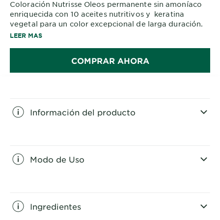
Coloración Nutrisse Oleos permanente sin amoníaco
enriquecida con 10 aceites nutritivos y keratina
vegetal para un color excepcional de larga duración.
Cabello 5 veces más fuerte y brillante.
LEER MAS
COMPRAR AHORA
Información del producto
CLOSE SUBPANEL
Modo de Uso
CLOSE SUBPANEL
Ingredientes