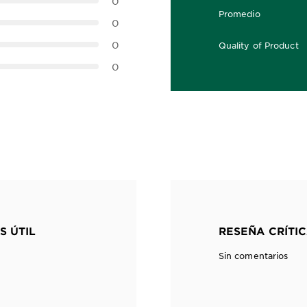
0
Promedio
0,0 out of 5 stars
0
0
Quality of Product
0,0 out of 5 stars
0
S ÚTIL
RESEÑA CRÍTIC
Sin comentarios