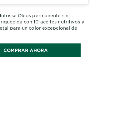
utrisse Oleos permanente sin
iquecida con 10 aceites nutritivos y
etal para un color excepcional de
ón. Cabello 5 veces más fuerte y
COMPRAR AHORA