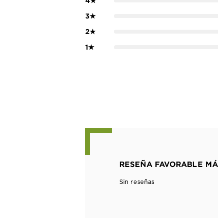
4
★
3
★
2
★
1
★
RESEÑA FAVORABLE MÁ
Sin reseñas