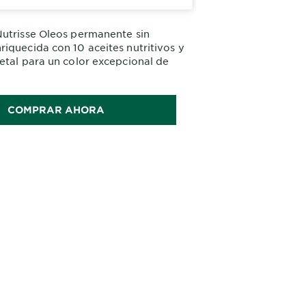
utrisse Oleos permanente sin
iquecida con 10 aceites nutritivos y
etal para un color excepcional de
ón. Cabello 5 veces más fuerte y
COMPRAR AHORA