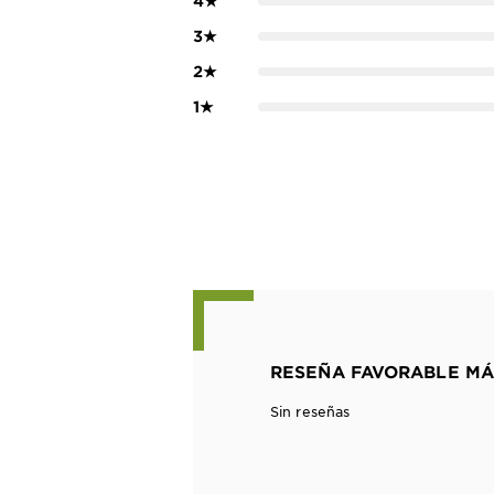
4
★
3
★
2
★
1
★
RESEÑA FAVORABLE MÁ
Sin reseñas