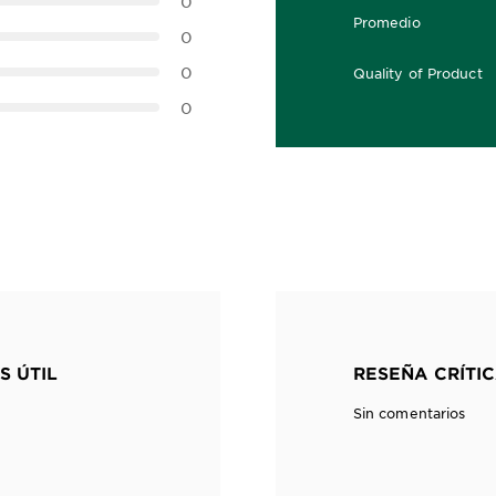
0
Promedio
0,0 out of 5 stars
0
0
Quality of Product
0,0 out of 5 stars
0
S ÚTIL
RESEÑA CRÍTIC
Sin comentarios