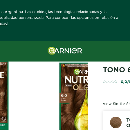
a Argentina. Las cookies, las tecnologías relacionadas y la
a publicidad personalizada. Para conocer las opciones en relación a
cidad
.
URO
GARNIER NUT
TONO 
0,0/
View Similar S
T
O