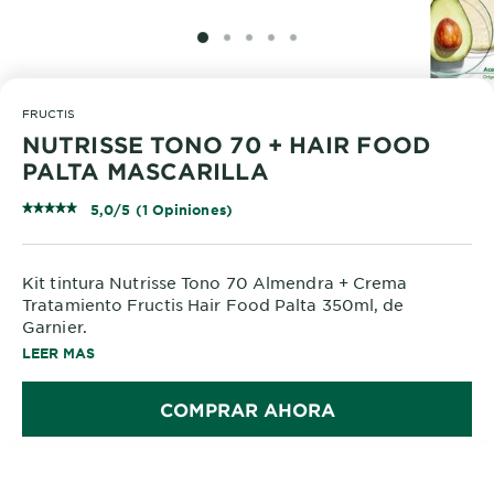
SLIDE 1
SLIDE 2
SLIDE 3
SLIDE 4
SLIDE 5
FRUCTIS
NUTRISSE TONO 70 + HAIR FOOD
PALTA MASCARILLA
5,0/5 (1 Opiniones)
Kit tintura Nutrisse Tono 70 Almendra + Crema
Tratamiento Fructis Hair Food Palta 350ml, de
Garnier.
¡Lucí un pelo súper nutrido por hasta 8 semanas y el
LEER MAS
mejor resultado de color!
COMPRAR AHORA