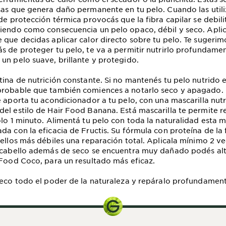
sas que genera daño permanente en tu pelo. Cuando las utili
de protección térmica provocás que la fibra capilar se debili
iendo como consecuencia un pelo opaco, débil y seco. Apli
 que decidas aplicar calor directo sobre tu pelo. Te sugerimo
s de proteger tu pelo, te va a permitir nutrirlo profundame
un pelo suave, brillante y protegido.
tina de nutrición constante. Si no mantenés tu pelo nutrido 
probable que también comiences a notarlo seco y apagado. 
e aporta tu acondicionador a tu pelo, con una mascarilla nutr
el estilo de Hair Food Banana. Está mascarilla te permite r
ólo 1 minuto. Alimentá tu pelo con toda la naturalidad esta m
da con la eficacia de Fructis. Su fórmula con proteína de la 
bellos más débiles una reparación total. Aplicala mínimo 2 v
 cabello además de seco se encuentra muy dañado podés alt
 Food Coco, para un resultado más eficaz.
seco todo el poder de la naturaleza y repáralo profundament