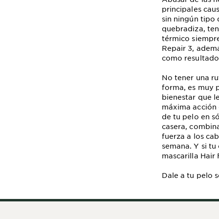
principales cau
sin ningún tipo 
quebradiza, ten
térmico siempre
Repair 3, ademá
como resultado 
No tener una ru
forma, es muy 
bienestar que l
máxima acción d
de tu pelo en s
casera, combina
fuerza a los ca
semana. Y si tu
mascarilla Hair
Dale a tu pelo 