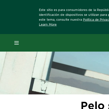
Este sitio es para consumidores de la Repúblic
identificación de dispositivos se utilizan par
este tema, consulte nuestra
Política de Priva
Learn More
Home
escuelagarnier
cuidado-del-cabello
MENÚ
Pelo