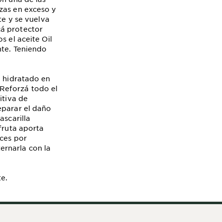
zas en exceso y
te y se vuelva
cá protector
s el aceite Oil
nte. Teniendo
e hidratado en
Reforzá todo el
itiva de
eparar el daño
ascarilla
fruta aporta
eces por
ernarla con la
e.