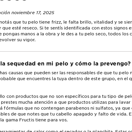
ación noviembre 17, 2025
otás que tu pelo tiene frizz, le falta brillo, vitalidad y se si
 que esté reseco. Si te sentís identificada con estos signos 
 pongas manos a la obra y le des a tu pelo seco, todos los
evolver su vigor.
la sequedad en mi pelo y cómo la prevengo?
has causas que pueden ser las responsables de que tu pelo n
robable que encuentres la tuya dentro de este grupo, en el
llo con productos que no son específicos para tu tipo de pel
prestes mucha atención a que productos utilizas para lavar
cá fórmulas que no contengan parabenos ni sulfatos, ya que
ables de que notes que tu cabello apagado y falto de vida. E
 la gama Fructis tiene para vos.
erramientas de calor como el secador o la planchita. Estas s