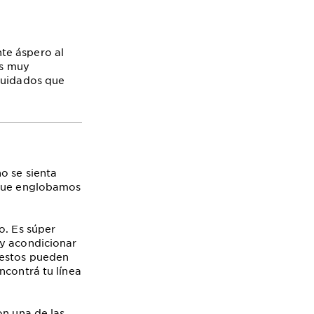
ente áspero al
es muy
 cuidados que
o se sienta
 que englobamos
o. Es súper
 y acondicionar
 estos pueden
ncontrá tu línea
on una de las