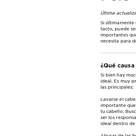
Última actualiz
Si últimamente n
tacto, puede ser
importantes que
necesita para d
¿Qué causa 
Si bien hay muc
ideal. Es muy p
las principales:
Lavarse el cabe
importante que 
tu cabello. Bus
ser los respons
ideal dentro de
Abusar de las h