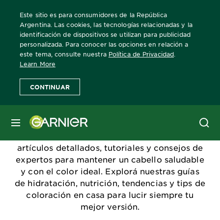
Este sitio es para consumidores de la República
Argentina. Las cookies, las tecnologías relacionadas y la
identificación de dispositivos se utilizan para publicidad
personalizada. Para conocer las opciones en relación a
Home
escuelagarnier
este tema, consulte nuestra
Política de Privacidad
.
Learn More
Escuela Garnier
CONTINUAR
Bienvenidos a la Escuela Garnier, tu espacio
MENÚ
para aprender todo sobre el cuidado y
coloración del cabello. Aquí encontrarás
artículos detallados, tutoriales y consejos de
expertos para mantener un cabello saludable
y con el color ideal. Explorá nuestras guías
de hidratación, nutrición, tendencias y tips de
coloración en casa para lucir siempre tu
mejor versión.