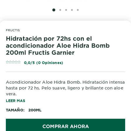
SLIDE 1
SLIDE 2
SLIDE 3
SLIDE 4
SLIDE 5
FRUCTIS
Hidratación por 72hs con el
acondicionador Aloe Hidra Bomb
200ml Fructis Garnier
0,0/5 (0 Opiniones)
Acondicionador Aloe Hidra Bomb. Hidratación intensa
hasta por 72 hs. Pelo suave, ligero y brillante con aloe
vera.
LEER MAS
El nuevo acondicionador de Fructis Aloe Hidra Bomb
TAMAÑO
200ML
le dará a tu pelo 72h de Hidratación para un pelo
ligero y con 47% más brillo. Todos nuestros productos
son Cruelty Free
COMPRAR AHORA