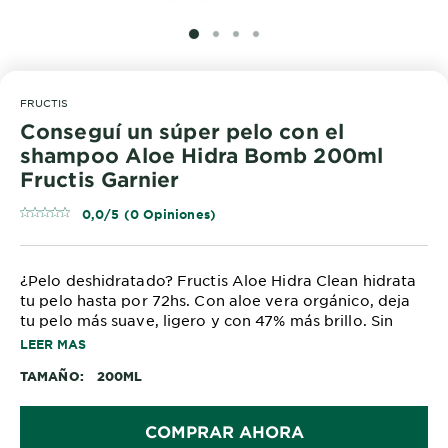
SLIDE 1
SLIDE 2
SLIDE 3
SLIDE 4
FRUCTIS
Conseguí un súper pelo con el
shampoo Aloe Hidra Bomb 200ml
Fructis Garnier
0,0/5 (0 Opiniones)
¿Pelo deshidratado? Fructis Aloe Hidra Clean hidrata
tu pelo hasta por 72hs. Con aloe vera orgánico, deja
tu pelo más suave, ligero y con 47% más brillo. Sin
parabenos. Sin siliconas.
LEER MAS
Garnier está comprometido con Green Beauty. El
TAMAÑO
200ML
shampoo de Aloe Hidra Bomb tiene fórmula vegana,
es Cruelty Free y sus botellas están hechas con
plástico 100% reciclado.
COMPRAR AHORA
Probá la rutina completa de shampoo,