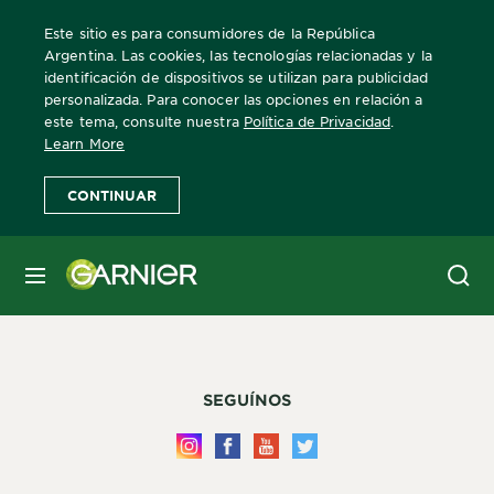
Este sitio es para consumidores de la República
Argentina. Las cookies, las tecnologías relacionadas y la
identificación de dispositivos se utilizan para publicidad
personalizada. Para conocer las opciones en relación a
Home
Fructis
Gamas Fructis
este tema, consulte nuestra
Política de Privacidad
.
Learn More
CONTINUAR
ATENCIÓN AL CLIENTE
MENÚ
Para mayor información comincate al 0800-222-4276
Defensa de las y los Consumidores Para reclamos Ingrese aquí
SEGUÍNOS