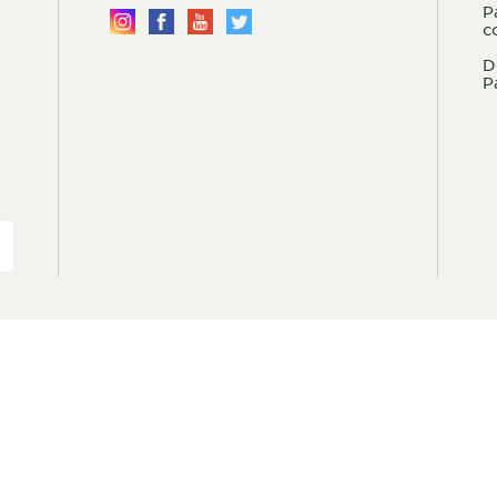
P
c
D
P