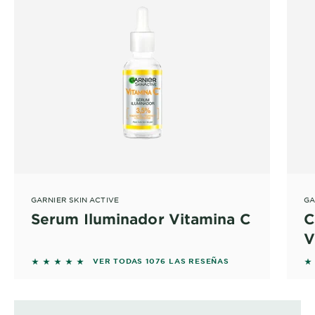
GARNIER SKIN ACTIVE
GA
Serum Iluminador Vitamina C
C
V
5 out of 5 stars based on reviews
5 
VER TODAS 1076 LAS RESEÑAS