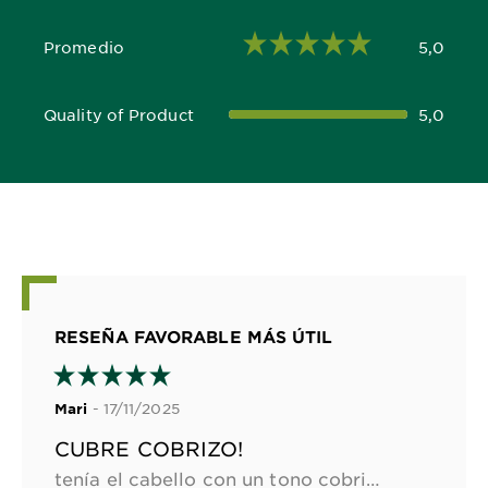
Promedio
5,0
5,0 out of 5 stars
Quality of Product
5,0
5,0 out of 5 stars
RESEÑA FAVORABLE MÁS ÚTIL
- 17/11/2025
Mari
CUBRE COBRIZO!
tenía el cabello con un tono cobrizo y lo cubrió súper bien! lo dejó súper brilloso y sedoso! recomiendo si quieren sacarse con el cobrizo🫶🏻