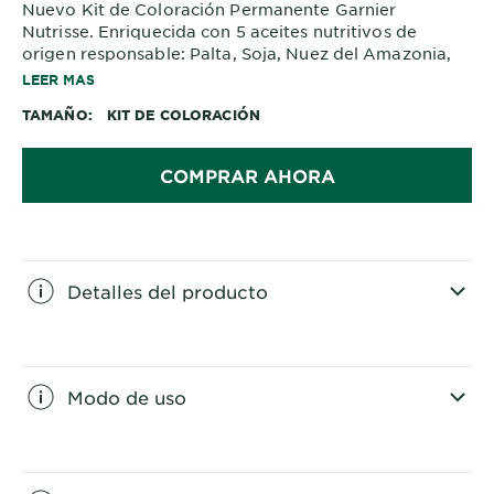
Nuevo Kit de Coloración Permanente Garnier
Nutrisse. Enriquecida con 5 aceites nutritivos de
origen responsable: Palta, Soja, Nuez del Amazonia,
Oliva,
LEER MAS
Uva. Cabello con 6 veces más nutrición. Hasta 100%
TAMAÑO
KIT DE COLORACIÓN
cobertura de canas y 10 semanas de color.
COMPRAR AHORA
Detalles del producto
CLOSE SUBPANEL
Modo de uso
CLOSE SUBPANEL