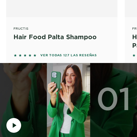
FRUCTIS
FR
Hair Food Palta Shampoo
H
P
5 out of 5 stars based on reviews
5 
VER TODAS 127 LAS RESEÑAS
01