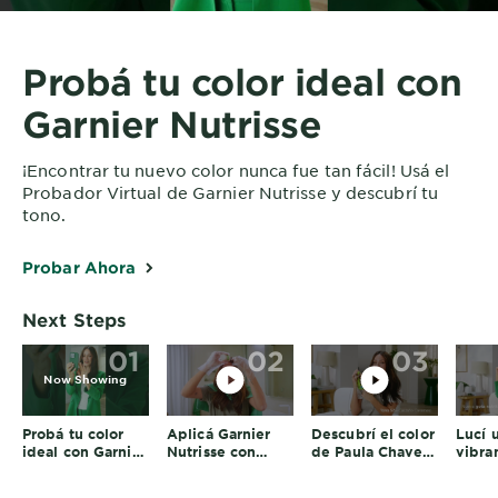
Probá tu color ideal con
Garnier Nutrisse
¡Encontrar tu nuevo color nunca fue tan fácil! Usá el
Probador Virtual de Garnier Nutrisse y descubrí tu
tono.
Probar Ahora
Next Steps
01
02
03
Now Showing
Probá tu color
Aplicá Garnier
Descubrí el color
Lucí 
ideal con Garnier
Nutrisse con
de Paula Chaves
vibra
Nutrisse
Paula Chaves
con Nutrisse
Garni