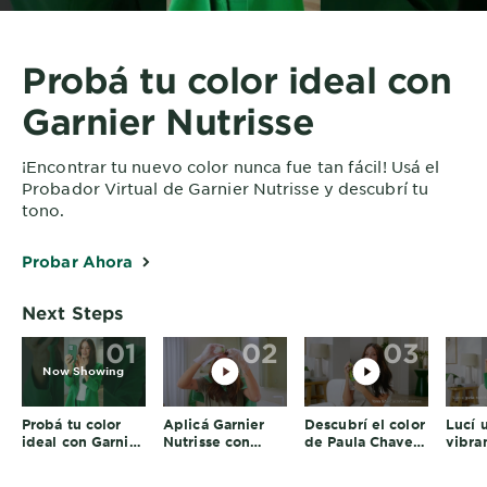
Probá tu color ideal con
Garnier Nutrisse
¡Encontrar tu nuevo color nunca fue tan fácil! Usá el
Probador Virtual de Garnier Nutrisse y descubrí tu
tono.
Probar Ahora
Next Steps
01
02
03
Now Showing
Probá tu color
Aplicá Garnier
Descubrí el color
Lucí 
ideal con Garnier
Nutrisse con
de Paula Chaves
vibra
Nutrisse
Paula Chaves
con Nutrisse
Garni