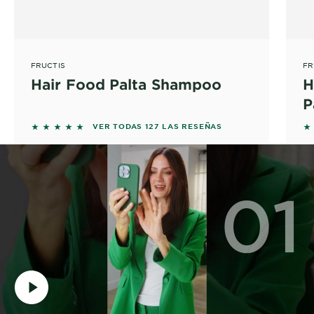
FRUCTIS
FR
Hair Food Palta Shampoo
H
P
5 out of 5 stars based on reviews
5 
VER TODAS 127 LAS RESEÑAS
01