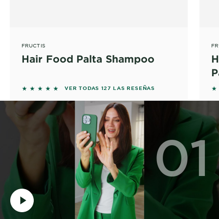
FRUCTIS
FR
Hair Food Palta Shampoo
H
P
5 out of 5 stars based on reviews
5 
VER TODAS 127 LAS RESEÑAS
01