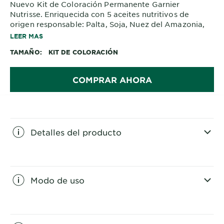
Nuevo Kit de Coloración Permanente Garnier
Nutrisse. Enriquecida con 5 aceites nutritivos de
origen responsable: Palta, Soja, Nuez del Amazonia,
Oliva,
LEER MAS
Uva. Cabello con 6 veces más nutrición. Hasta 100%
TAMAÑO
KIT DE COLORACIÓN
cobertura de canas y 10 semanas de color.
COMPRAR AHORA
Detalles del producto
CLOSE SUBPANEL
Modo de uso
CLOSE SUBPANEL