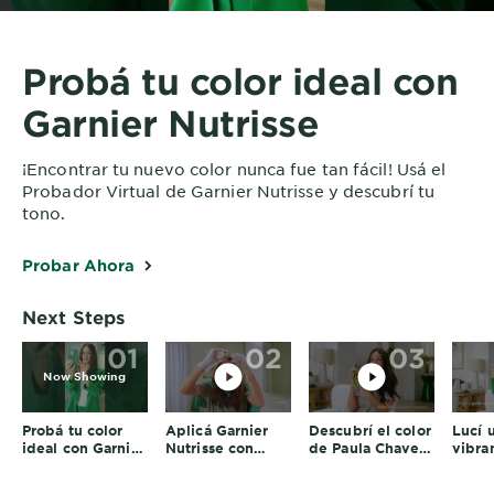
Probá tu color ideal con
Garnier Nutrisse
¡Encontrar tu nuevo color nunca fue tan fácil! Usá el
Probador Virtual de Garnier Nutrisse y descubrí tu
tono.
Probar Ahora
Next Steps
01
02
03
Now Showing
Probá tu color
Aplicá Garnier
Descubrí el color
Lucí 
ideal con Garnier
Nutrisse con
de Paula Chaves
vibra
Nutrisse
Paula Chaves
con Nutrisse
Garni