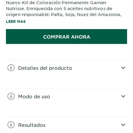
Nuevo Kit de Coloración Permanente Garnier
Nutrisse. Enriquecida con 5 aceites nutritivos de
origen responsable: Palta, Soja, Nuez del Amazonia,
Oliva,
LEER MAS
Uva. Cabello con 6 veces más nutrición. Hasta 100%
cobertura de canas y 10 semanas de color.
COMPRAR AHORA
Detalles del producto
CLOSE SUBPANEL
Modo de uso
CLOSE SUBPANEL
Resultados