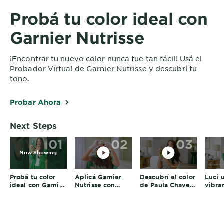
Probá tu color ideal con
Garnier Nutrisse
¡Encontrar tu nuevo color nunca fue tan fácil! Usá el
Probador Virtual de Garnier Nutrisse y descubrí tu
tono.
Probar Ahora
Next Steps
01
02
03
Now Showing
Probá tu color
Aplicá Garnier
Descubrí el color
Lucí 
ideal con Garnier
Nutrisse con
de Paula Chaves
vibra
Nutrisse
Paula Chaves
con Nutrisse
Garni