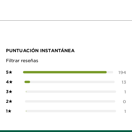
PUNTUACIÓN INSTANTÁNEA
Filtrar reseñas
5
★
194
4
★
13
3
★
1
2
★
0
1
★
1