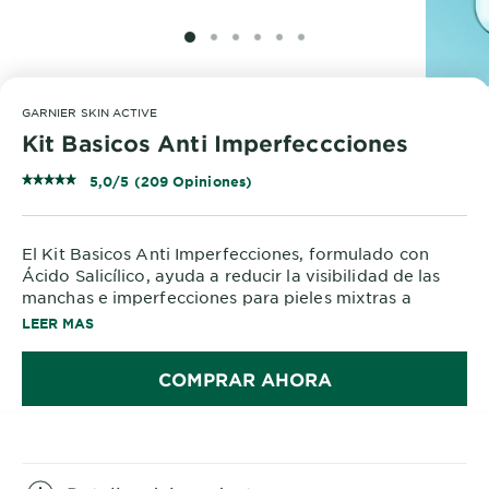
SLIDE 1
SLIDE 2
SLIDE 3
SLIDE 4
SLIDE 5
SLIDE 6
GARNIER SKIN ACTIVE
Kit Basicos Anti Imperfeccciones
5,0/5 (209 Opiniones)
El Kit Basicos Anti Imperfecciones, formulado con
Ácido Salicílico, ayuda a reducir la visibilidad de las
manchas e imperfecciones para pieles mixtras a
grasas. Contiene dos pasos escenciales para tu rutina:
LEER MAS
limpieza y tratamiento.
COMPRAR AHORA