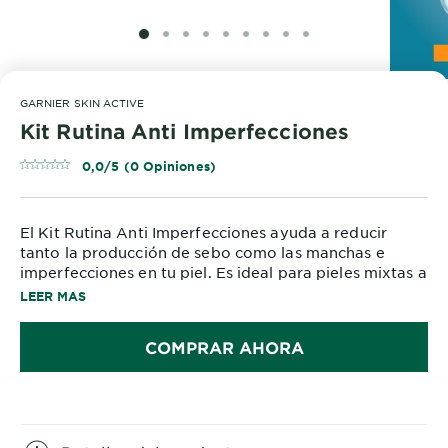
SLIDE 1
SLIDE 2
SLIDE 3
SLIDE 4
SLIDE 5
SLIDE 6
SLIDE 7
SLIDE 8
SLIDE 9
GARNIER SKIN ACTIVE
Kit Rutina Anti Imperfecciones
0,0/5 (0 Opiniones)
El Kit Rutina Anti Imperfecciones ayuda a reducir
tanto la producción de sebo como las manchas e
imperfecciones en tu piel. Es ideal para pieles mixtas a
grasas.
LEER MAS
COMPRAR AHORA