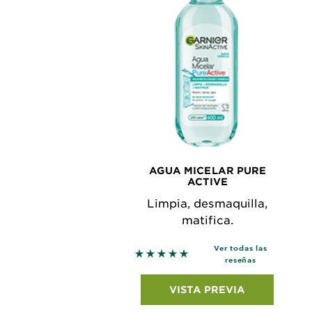
AGUA MICELAR PURE
ACTIVE
Limpia, desmaquilla,
matifica.
Ver todas las
5 out of 5 stars based on revie
reseñas
VISTA PREVIA