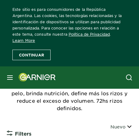
Este sitio es para consumidores de la República
Argentina. Las cookies, las tecnologías relacionadas y la
identificación de dispositivos se utilizan para publicidad
personalizada. Para conocer las opciones en relación a
Home
Fructis
Rizos-poderosos
este tema, consulte nuestra
Política de Privacidad
.
Learn More
Rizos Poderosos
CONTINUAR
¿Querés un pelo más fuerte y con rizos mejor
MENÚ
definidos? Nuestra fórmula Fructis con
proteína de fruta y aceite de coco refuerza el
pelo, brinda nutrición, define más los rizos y
reduce el exceso de volumen. 72hs rizos
definidos.
Ordenar
Nuevo
Filters