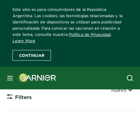
Este sitio es para consumidores de la República
Argentina. Las cookies, las tecnologías relacionadas y la
identificación de dispositivos se utilizan para publicidad
personalizada. Para conocer las opciones en relación a
Home
Fructis
wondermask
este tema, consulte nuestra
Política de Privacidad
.
Learn More
Wondermask
CONTINUAR
Descubrí la Wondermask de Fructis.
MENÚ
Ordenar
Nuevo
Filters
CLOSE 