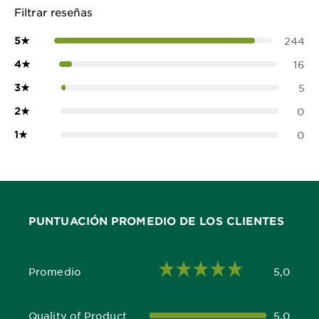
Filtrar reseñas
5
★
244
4
★
16
3
★
5
2
★
0
1
★
0
PUNTUACIÓN PROMEDIO DE LOS CLIENTES
Promedio
5,0
5,0 out of 5 stars
Quality of Product
5,0