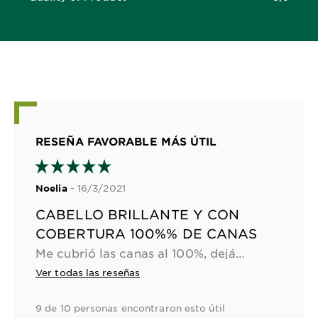
5,0 out of 5 stars
RESEÑA FAVORABLE MÁS ÚTIL
- 16/3/2021
Noelia
CABELLO BRILLANTE Y CON
COBERTURA 100%% DE CANAS
Me cubrió las canas al 100%, dejándome el cabello brilloso, sedoso y nutrido. De fácil aplicación, ya que mezcle todo en el recipiente y de allí lo coloqué en mi cabello. Volvió a vivir! después de la aplicación, mi cabello volvió a vivir, con brillo, luminosidad y nutrición.
Ver todas las reseñas
9 de 10 personas encontraron esto útil