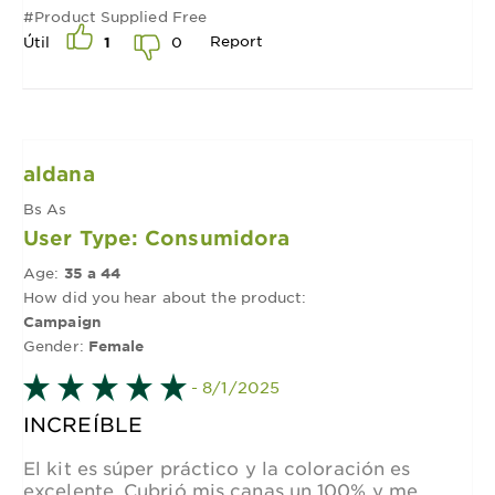
#Product Supplied Free
Report
0
Útil
1
aldana
Bs As
User Type: Consumidora
Age:
35 a 44
How did you hear about the product:
Campaign
Gender:
Female
- 8/1/2025
INCREÍBLE
El kit es súper práctico y la coloración es
excelente. Cubrió mis canas un 100% y me