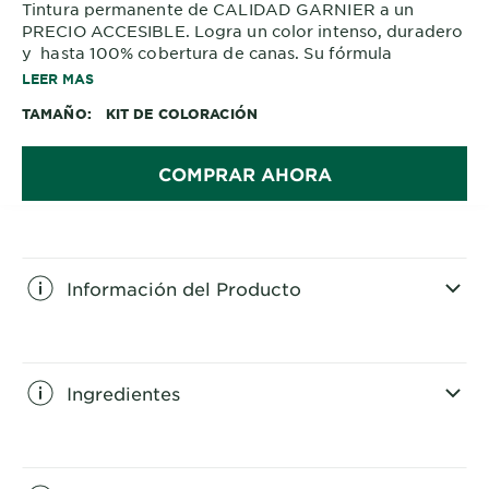
Tintura permanente de CALIDAD GARNIER a un
PRECIO ACCESIBLE. Logra un color intenso, duradero
y hasta 100% cobertura de canas. Su fórmula
enriquecida con aceites de flores y pigmentos
LEER MAS
intensos hidrata profundamente el cabello, logrando
TAMAÑO
KIT DE COLORACIÓN
un 2X brillo efecto espejo deslumbrante y disfruta de
hasta 10 semanas de color intenso con un agradable
perfume floral.
COMPRAR AHORA
Información del Producto
CLOSE SUBPANEL
Ingredientes
CLOSE SUBPANEL