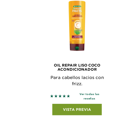
OIL REPAIR LISO COCO
ACONDICIONADOR
Para cabellos lacios con
frizz.
Ver todas las
5 out of 5 stars based on revie
reseñas
VISTA PREVIA