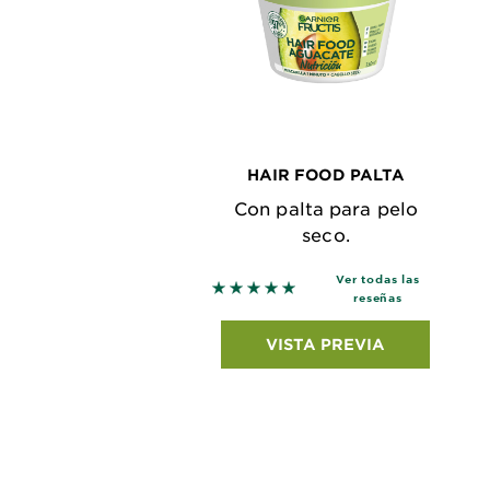
HAIR FOOD PALTA
Con palta para pelo
seco.
Ver todas las
5 out of 5 stars based on revie
reseñas
VISTA PREVIA