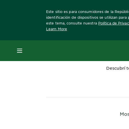
Este sitio es para consumidores de la Repúblic
identificación de dispositivos se utilizan par
este tema, consulte nuestra
Política de Priva
Learn More
Home
Cuidado del Cabello
MENÚ
Descubrí t
Mos