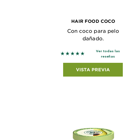
HAIR FOOD COCO
Con coco para pelo
dañado.
Ver todas las
5 out of 5 stars based on revie
reseñas
VISTA PREVIA