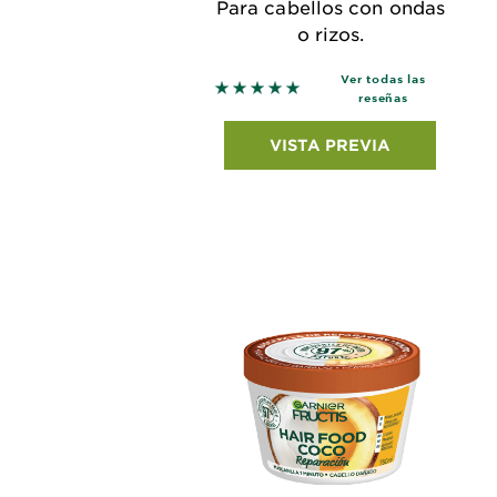
Para cabellos con ondas
o rizos.
Ver todas las
5 out of 5 stars based on revie
reseñas
VISTA PREVIA