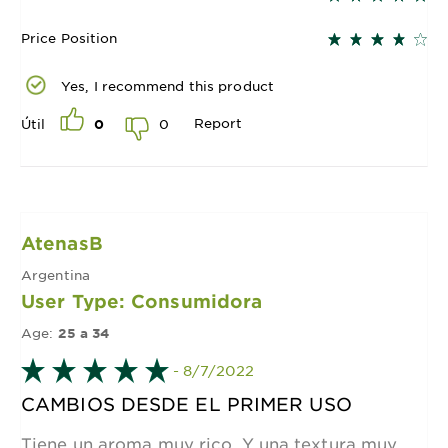
Price Position
Yes, I recommend this product
Report
0
Útil
0
AtenasB
Argentina
User Type: Consumidora
Age:
25 a 34
- 8/7/2022
CAMBIOS DESDE EL PRIMER USO
Tiene un aroma muy rico. Y una textura muy