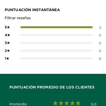
PUNTUACIÓN INSTANTÁNEA
Filtrar reseñas
5
★
2
4
★
0
3
★
0
2
★
0
1
★
0
PUNTUACIÓN PROMEDIO DE LOS CLIENTES
Promedio
5,0
5,0 out of 5 stars