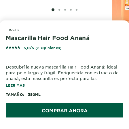
SLIDE 1
SLIDE 2
SLIDE 3
SLIDE 4
SLIDE 5
FRUCTIS
Mascarilla Hair Food Ananá
5,0/5 (2 Opiniones)
Descubrí la nueva Mascarilla Hair Food Ananá: ideal
para pelo largo y frágil. Enriquecida con extracto de
ananá, esta mascarilla es perfecta para las
necesidades del pelo más exigente. Con una textura
LEER MAS
cremosa y una fórmula repleta de nutrientes e
TAMAÑO
350ML
hidratación.
COMPRAR AHORA