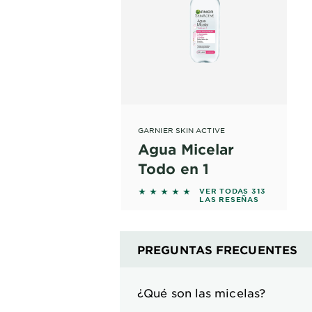
GARNIER SKIN ACTIVE
Agua Micelar
Todo en 1
5 out of 5 stars based on revie
VER TODAS 313
LAS RESEÑAS
PREGUNTAS FRECUENTES
¿Qué son las micelas?