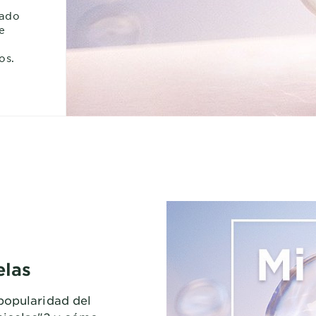
dado
e
os.
elas
popularidad del