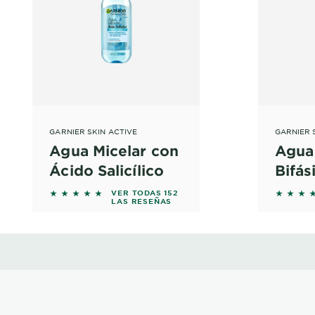
GARNIER SKIN ACTIVE
GARNIER 
Agua Micelar con
Agua
Ácido Salicílico
Bifás
ws
5 out of 5 stars based on reviews
5 out o
VER TODAS 152
LAS RESEÑAS