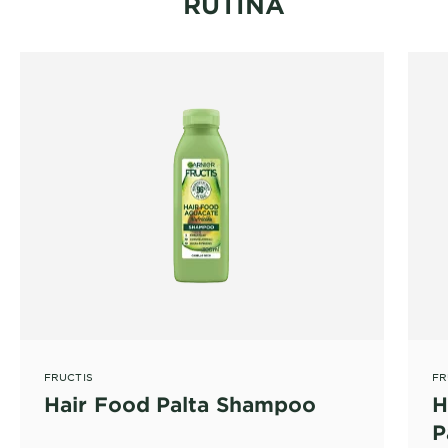
RUTINA
FRUCTIS
FR
Hair Food Palta Shampoo
H
P