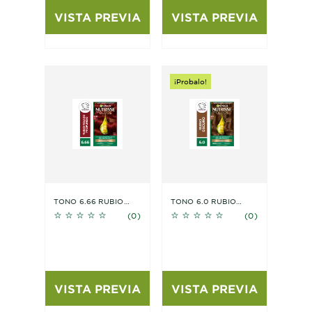
VISTA PREVIA
VISTA PREVIA
¡Probalo!
TONO 6.66 RUBIO
TONO 6.0 RUBIO
No reviews
No reviews
ROJIZO PROFUNDO
OSCURO
(0)
(0)
VISTA PREVIA
VISTA PREVIA