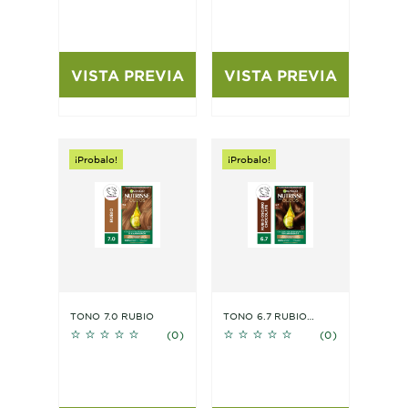
VISTA PREVIA
VISTA PREVIA
¡Probalo!
¡Probalo!
TONO 7.0 RUBIO
TONO 6.7 RUBIO
No reviews
No reviews
OSCURO CHOCOLATE
(0)
(0)