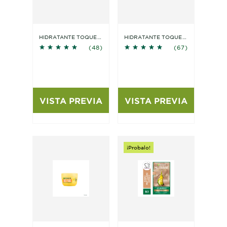
HIDRATANTE TOQUE
HIDRATANTE TOQUE
5 out of 5 stars based on reviews
5 out of 5 stars based on
SECO CON
SECO CON ÁCIDO
(48)
(67)
COLÁGENO
SALICÍLICO
VISTA PREVIA
VISTA PREVIA
¡Probalo!