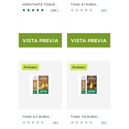
HIDRATANTE TOQUE
TONO 9.1 RUBIO
5 out of 5 stars based on reviews
No reviews
SECO CON VITAMINA
CENIZO
(89)
(0)
C
VISTA PREVIA
VISTA PREVIA
¡Probalo!
¡Probalo!
TONO 8.0 RUBIO
TONO 7.12 RUBIO
No reviews
No reviews
CLARO
CENIZO NACARADO
(0)
(0)