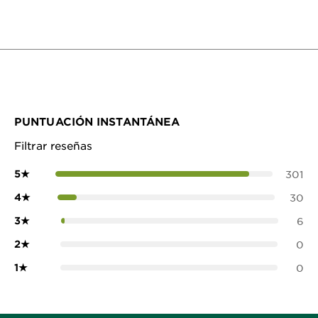
PUNTUACIÓN INSTANTÁNEA
Filtrar reseñas
5
★
301
4
★
30
3
★
6
2
★
0
1
★
0