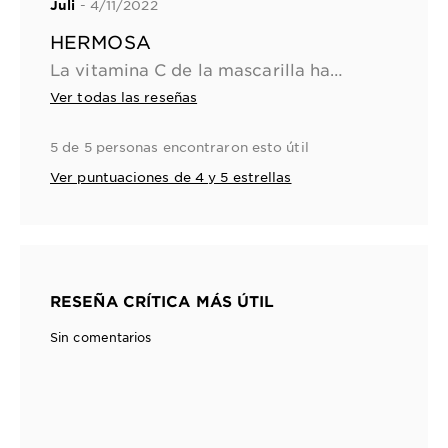
- 4/11/2022
Juli
HERMOSA
La vitamina C de la mascarilla hace que mi piel quede super luminosa y se ve radiante después de noches de poco sueño. Me encanta su formula vegana, sin maltrato animal
Ver todas las reseñas
5 de 5 personas encontraron esto útil
Ver puntuaciones de 4 y 5 estrellas
RESEÑA CRÍTICA MÁS ÚTIL
Sin comentarios