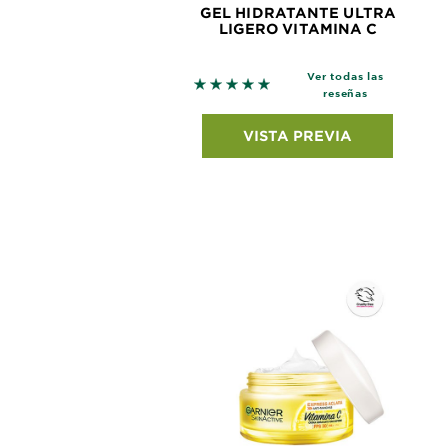
GEL HIDRATANTE ULTRA
LIGERO VITAMINA C
Ver todas las
5 out of 5 stars based on revie
reseñas
VISTA PREVIA