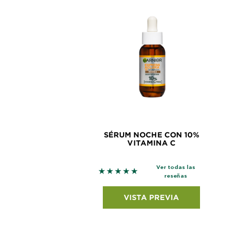
SÉRUM NOCHE CON 10%
VITAMINA C
Ver todas las
5 out of 5 stars based on revie
reseñas
VISTA PREVIA