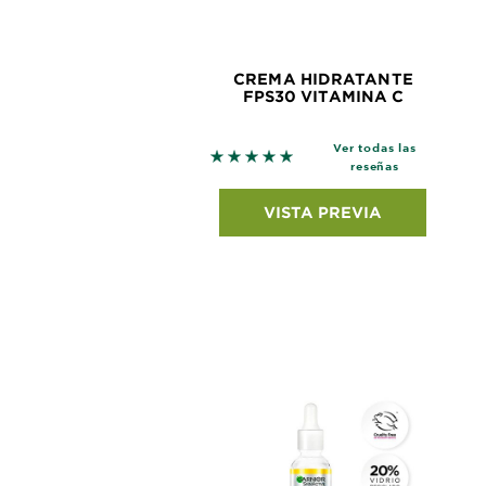
CREMA HIDRATANTE
FPS30 VITAMINA C
Ver todas las
5 out of 5 stars based on revie
reseñas
VISTA PREVIA