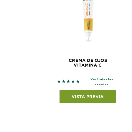
CREMA DE OJOS
VITAMINA C
Ver todas las
5 out of 5 stars based on revie
reseñas
VISTA PREVIA