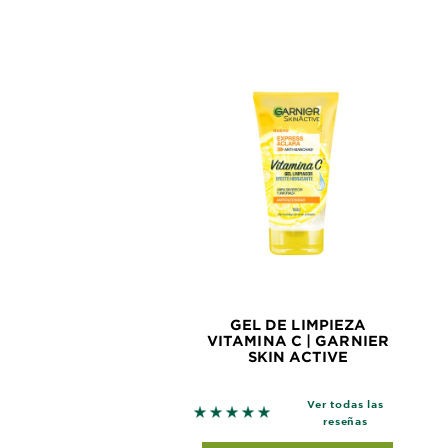
GEL DE LIMPIEZA
VITAMINA C | GARNIER
SKIN ACTIVE
Ver todas las
5 out of 5 stars based on revie
reseñas