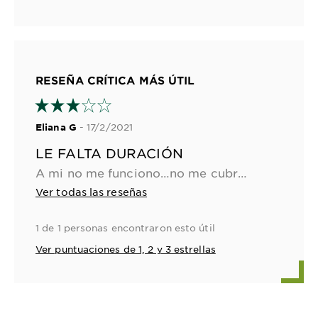
RESEÑA CRÍTICA MÁS ÚTIL
- 17/2/2021
Eliana G
LE FALTA DURACIÓN
A mi no me funciono…no me cubre totalmente las canas y me dura máximo una semana…y no contiene acondicionador para después de teñir el cabello… el olor es agradable, es económico y me gusta el tono, pero necesito más duración del color.
Ver todas las reseñas
1 de 1 personas encontraron esto útil
Ver puntuaciones de 1, 2 y 3 estrellas