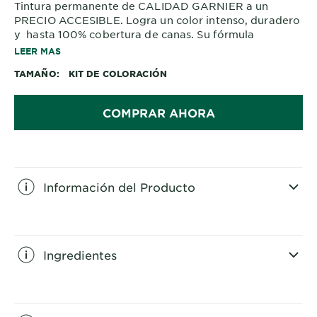
Tintura permanente de CALIDAD GARNIER a un
PRECIO ACCESIBLE. Logra un color intenso, duradero
y hasta 100% cobertura de canas. Su fórmula
enriquecida con aceites de flores y pigmentos
LEER MAS
intensos hidrata profundamente el cabello, logrando
TAMAÑO
KIT DE COLORACIÓN
un 2X brillo efecto espejo deslumbrante y disfruta de
hasta 10 semanas de color intenso con un agradable
perfume floral
COMPRAR AHORA
Información del Producto
CLOSE SUBPANEL
Ingredientes
CLOSE SUBPANEL