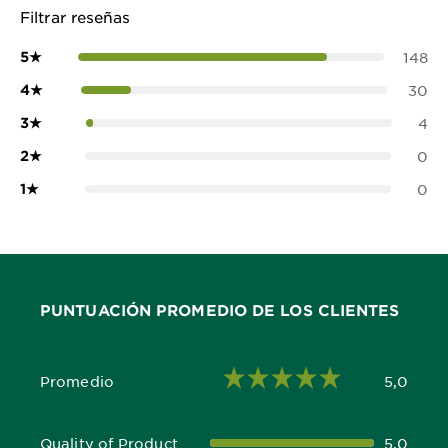
Filtrar reseñas
5
★
148
4
★
30
3
★
4
2
★
0
1
★
0
PUNTUACIÓN PROMEDIO DE LOS CLIENTES
Promedio
5,0
5,0 out of 5 stars
Quality of Product
5,0