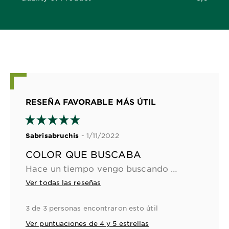
5,0 out of 5 stars
RESEÑA FAVORABLE MÁS ÚTIL
- 1/11/2022
Sabrisabruchis
COLOR QUE BUSCABA
Hace un tiempo vengo buscando una tintura que me brinde no solo el color exacto que promete, sino que además no maltrate el cabello. Y con ésta no solo lo logré sino que además me brindó un brillo y una reactivación que no esperaba💕! Realmente encantada con éste producto. 10/10
Ver todas las reseñas
3 de 3 personas encontraron esto útil
Ver puntuaciones de 4 y 5 estrellas