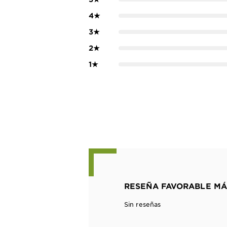
4
★
3
★
2
★
1
★
RESEÑA FAVORABLE MÁ
Sin reseñas