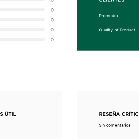
0
Promedio
0,0 out of 5 stars
0
0
Quality of Product
0,0 out of 5 stars
0
S ÚTIL
RESEÑA CRÍTIC
Sin comentarios