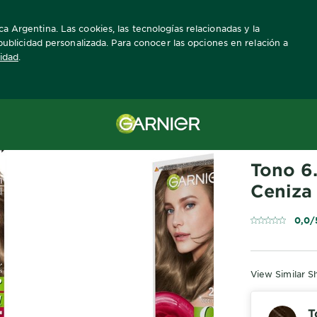
a Argentina. Las cookies, las tecnologías relacionadas y la
a publicidad personalizada. Para conocer las opciones en relación a
cidad
.
za
COR INTENSA
Tono 6
Ceniza
0,0/
View Similar S
T