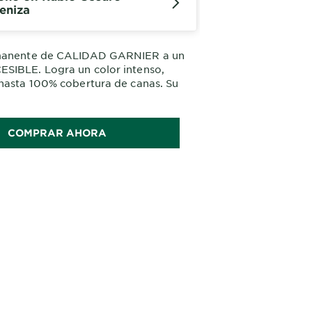
eniza
manente de CALIDAD GARNIER a un
SIBLE. Logra un color intenso,
hasta 100% cobertura de canas. Su
quecida con aceites de flores y
ntensos hidrata profundamente el
rando un 2X brillo efecto espejo
COMPRAR AHORA
 y disfruta de hasta 10 semanas de
o con un agradable perfume floral