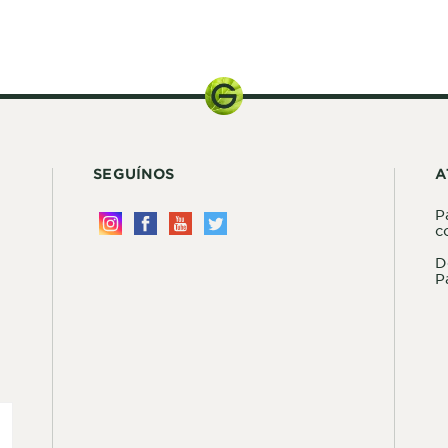
SEGUÍNOS
A
P
c
D
P